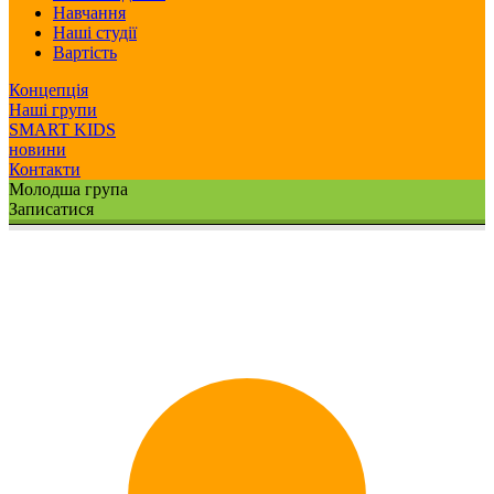
Навчання
Наші студії
Вартість
Концепція
Наші групи
SMART KIDS
новини
Контакти
Молодша група
Записатися