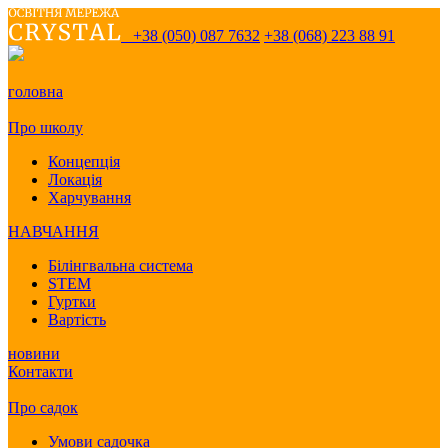
+38 (050) 087 7632
+38 (068) 223 88 91
головна
Про школу
Концепція
Локація
Харчування
НАВЧАННЯ
Білінгвальна система
STEM
Гуртки
Вартість
новини
Контакти
Про садок
Умови садочка