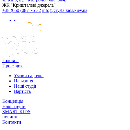
ЖК "Кришталеві джерела"
+38 (050) 087-76-32
info@crystalkids.kiev.ua
Головна
Про садок
Умови садочка
Навчання
Наші студії
Вартість
Концепція
Наші групи
SMART KIDS
новини
Контакти