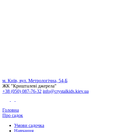
м. Київ, вул. Метрологічна, 54-Б
ЖК "Кришталеві джерела"
+38 (050) 087-76-32
info@crystalkids.kiev.ua
Головна
Про садок
Умови садочка
Навчання