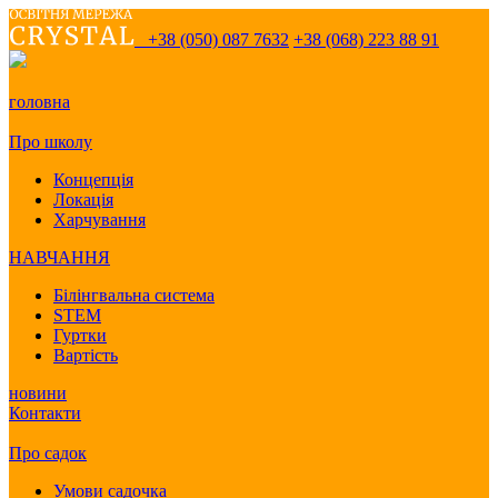
+38 (050) 087 7632
+38 (068) 223 88 91
головна
Про школу
Концепція
Локація
Харчування
НАВЧАННЯ
Білінгвальна система
STEM
Гуртки
Вартість
новини
Контакти
Про садок
Умови садочка