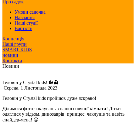
Про садок
Умови садочка
Навчання
Наші студії
Вартість
Концепція
Наші групи
SMART KIDS
новини
Контакти
Новини
Геловін у Crystal kids! 🎃👻
Середа, 1 Листопада 2023
Геловін у Crystal kids пройшов дуже яскраво!
Ділимося фото чаклувань з нашої соляної кімнати! Дітки
одяглися у відьом, динозаврів, принцес, чаклунів та навіть
спайдер-мена! 😀