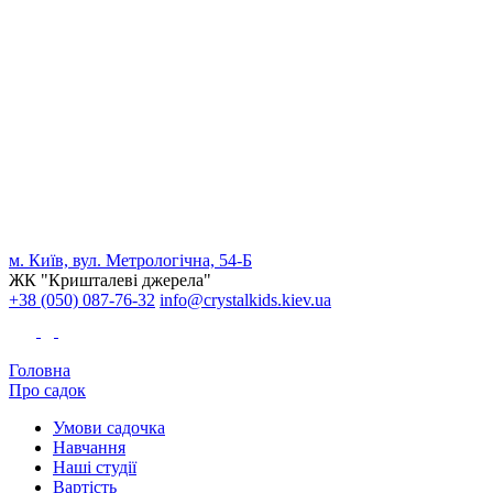
м. Київ, вул. Метрологічна, 54-Б
ЖК "Кришталеві джерела"
+38 (050) 087-76-32
info@crystalkids.kiev.ua
Головна
Про садок
Умови садочка
Навчання
Наші студії
Вартість