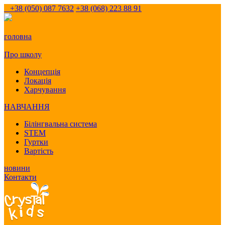
+38 (050) 087 7632
+38 (068) 223 88 91
головна
Про школу
Концепція
Локація
Харчування
НАВЧАННЯ
Білінгвальна система
STEM
Гуртки
Вартість
новини
Контакти