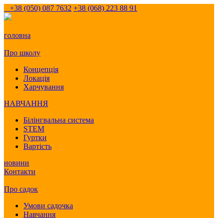
+38 (050) 087 7632
+38 (068) 223 88 91
головна
Про школу
Концепція
Локація
Харчування
НАВЧАННЯ
Білінгвальна система
STEM
Гуртки
Вартість
новини
Контакти
Про садок
Умови садочка
Навчання