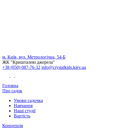
м. Київ, вул. Метрологічна, 54-Б
ЖК "Кришталеві джерела"
+38 (050) 087-76-32
info@crystalkids.kiev.ua
Головна
Про садок
Умови садочка
Навчання
Наші студії
Вартість
Концепція