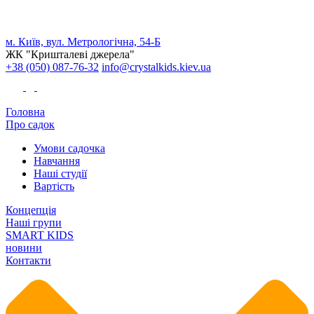
м. Київ, вул. Метрологічна, 54-Б
ЖК "Кришталеві джерела"
+38 (050) 087-76-32
info@crystalkids.kiev.ua
Головна
Про садок
Умови садочка
Навчання
Наші студії
Вартість
Концепція
Наші групи
SMART KIDS
новини
Контакти