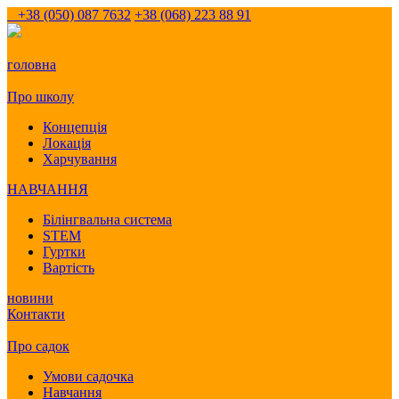
+38 (050) 087 7632
+38 (068) 223 88 91
головна
Про школу
Концепція
Локація
Харчування
НАВЧАННЯ
Білінгвальна система
STEM
Гуртки
Вартість
новини
Контакти
Про садок
Умови садочка
Навчання