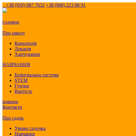
+38 (050) 087 7632
+38 (068) 223 88 91
головна
Про школу
Концепція
Локація
Харчування
НАВЧАННЯ
Білінгвальна система
STEM
Гуртки
Вартість
новини
Контакти
Про садок
Умови садочка
Навчання