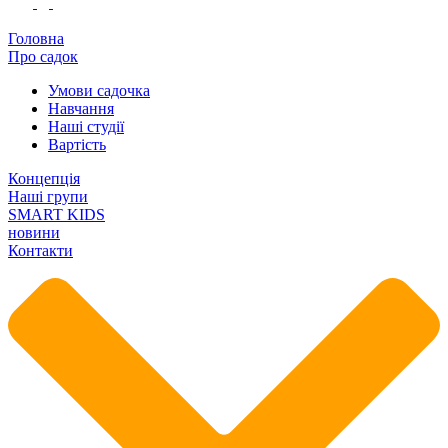
Головна
Про садок
Умови садочка
Навчання
Наші студії
Вартість
Концепція
Наші групи
SMART KIDS
новини
Контакти