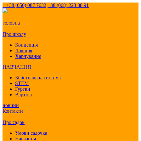
+38 (050) 087 7632
+38 (068) 223 88 91
головна
Про школу
Концепція
Локація
Харчування
НАВЧАННЯ
Білінгвальна система
STEM
Гуртки
Вартість
новини
Контакти
Про садок
Умови садочка
Навчання