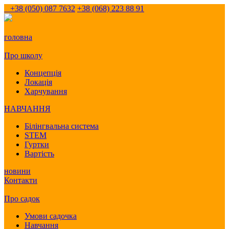
+38 (050) 087 7632
+38 (068) 223 88 91
головна
Про школу
Концепція
Локація
Харчування
НАВЧАННЯ
Білінгвальна система
STEM
Гуртки
Вартість
новини
Контакти
Про садок
Умови садочка
Навчання