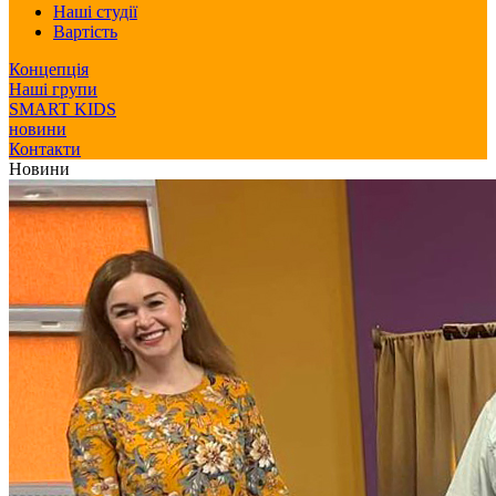
Наші студії
Вартість
Концепція
Наші групи
SMART KIDS
новини
Контакти
Новини