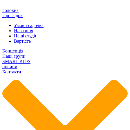
Головна
Про садок
Умови садочка
Навчання
Наші студії
Вартість
Концепція
Наші групи
SMART KIDS
новини
Контакти