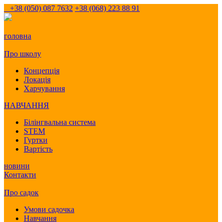
+38 (050) 087 7632
+38 (068) 223 88 91
головна
Про школу
Концепція
Локація
Харчування
НАВЧАННЯ
Білінгвальна система
STEM
Гуртки
Вартість
новини
Контакти
Про садок
Умови садочка
Навчання