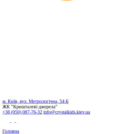
м. Київ, вул. Метрологічна, 54-Б
ЖК "Кришталеві джерела"
+38 (050) 087-76-32
info@crystalkids.kiev.ua
Головна