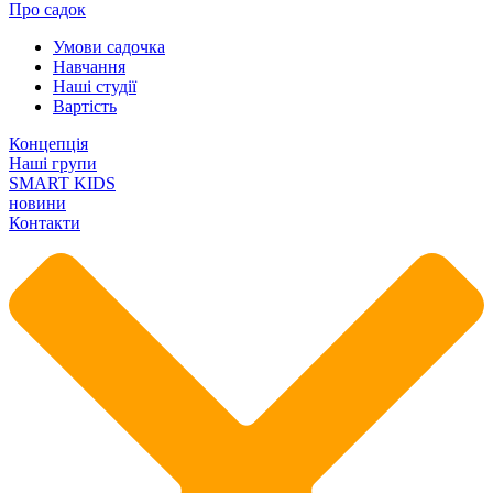
Про садок
Умови садочка
Навчання
Наші студії
Вартість
Концепція
Наші групи
SMART KIDS
новини
Контакти