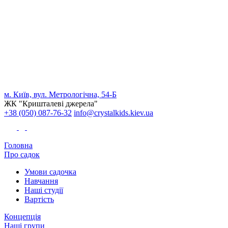
м. Київ, вул. Метрологічна, 54-Б
ЖК "Кришталеві джерела"
+38 (050) 087-76-32
info@crystalkids.kiev.ua
Головна
Про садок
Умови садочка
Навчання
Наші студії
Вартість
Концепція
Наші групи