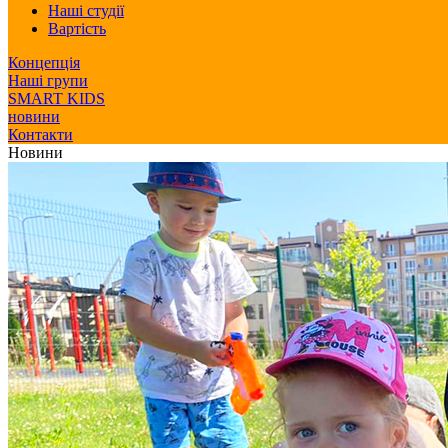
Наші студії
Вартість
Концепція
Наші групи
SMART KIDS
новини
Контакти
Новини