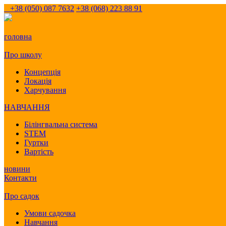
+38 (050) 087 7632
+38 (068) 223 88 91
головна
Про школу
Концепція
Локація
Харчування
НАВЧАННЯ
Білінгвальна система
STEM
Гуртки
Вартість
новини
Контакти
Про садок
Умови садочка
Навчання