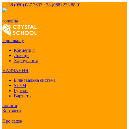
+38 (050) 087 7632
+38 (068) 223 88 91
головна
Про школу
Концепція
Локація
Харчування
НАВЧАННЯ
Білінгвальна система
STEM
Гуртки
Вартість
новини
Контакти
Про садок