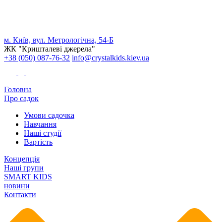
м. Київ, вул. Метрологічна, 54-Б
ЖК "Кришталеві джерела"
+38 (050) 087-76-32
info@crystalkids.kiev.ua
Головна
Про садок
Умови садочка
Навчання
Наші студії
Вартість
Концепція
Наші групи
SMART KIDS
новини
Контакти