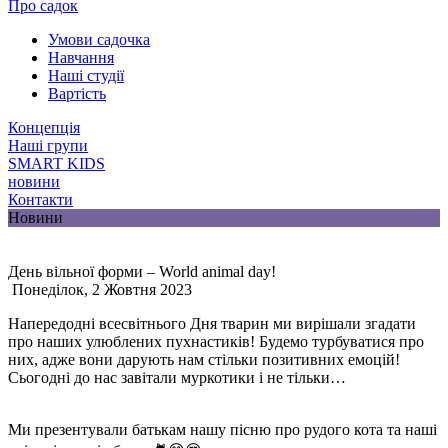
Про садок
Умови садочка
Навчання
Наші студії
Вартість
Концепція
Наші групи
SMART KIDS
новини
Контакти
Новини
День вільної форми – World animal day!
Понеділок, 2 Жовтня 2023
Напередодні всесвітнього Дня тварин ми вирішали згадати
про наших улюблених пухнастиків! Будемо турбуватися про
них, адже вони дарують нам стільки позитивних емоцій!
Сьогодні до нас завітали муркотики і не тільки…
Ми презентували батькам нашу пісню про рудого кота та наші