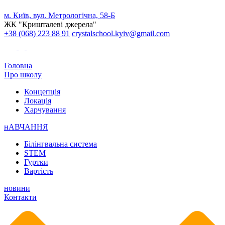
м. Київ, вул. Метрологічна, 58-Б
ЖК "Кришталеві джерела"
+38 (068) 223 88 91
crystalschool.kyiv@gmail.com
Головна
Про школу
Концепція
Локація
Харчування
нАВЧАННЯ
Білінгвальна система
STEM
Гуртки
Вартість
новини
Контакти