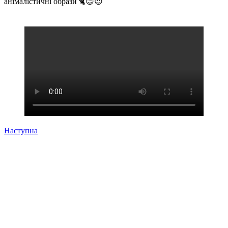
анімалістичні образи 🐈😊😍
Наступна