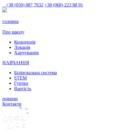
+38 (050) 087 7632
+38 (068) 223 88 91
головна
Про школу
Концепція
Локація
Харчування
НАВЧАННЯ
Білінгвальна система
STEM
Гуртки
Вартість
новини
Контакти