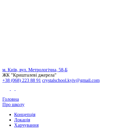
м. Київ, вул. Метрологічна, 58-Б
ЖК "Кришталеві джерела"
+38 (068) 223 88 91
crystalschool.kyiv@gmail.com
Головна
Про школу
Концепція
Локація
Харчування