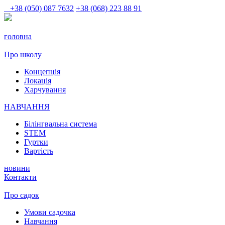
+38 (050) 087 7632
+38 (068) 223 88 91
головна
Про школу
Концепція
Локація
Харчування
НАВЧАННЯ
Білінгвальна система
STEM
Гуртки
Вартість
новини
Контакти
Про садок
Умови садочка
Навчання