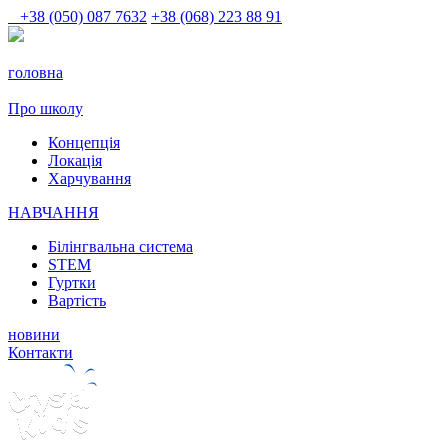
+38 (050) 087 7632
+38 (068) 223 88 91
головна
Про школу
Концепція
Локація
Харчування
НАВЧАННЯ
Білінгвальна система
STEM
Гуртки
Вартість
новини
Контакти