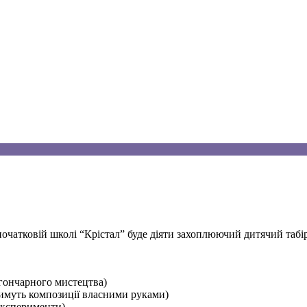
очатковій школі “Крістал” буде діяти захоплюючий дитячий табір 
 гончарного мистецтва)
тимуть композиції власними руками)
експерименти)