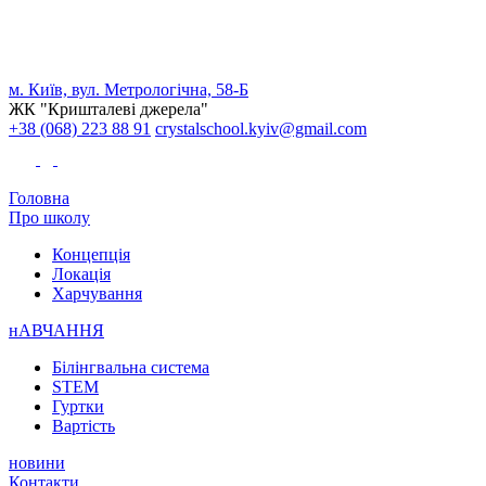
м. Київ, вул. Метрологічна, 58-Б
ЖК "Кришталеві джерела"
+38 (068) 223 88 91
crystalschool.kyiv@gmail.com
Головна
Про школу
Концепція
Локація
Харчування
нАВЧАННЯ
Білінгвальна система
STEM
Гуртки
Вартість
новини
Контакти