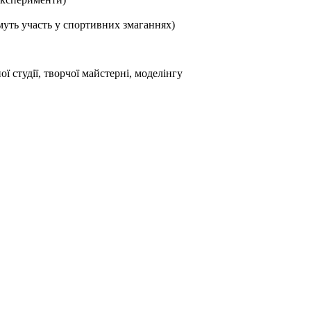
уть участь у спортивних змаганнях)
ї студії, творчої майстерні, моделінгу