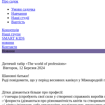
Про садок
Умови садочка
Навчання
Наші студії
Вартість
Концепція
Наші групи
SMART KIDS
новини
Контакти
Новини
Дитячий табір «Тhe world of professions»
Вівторок, 12 Березня 2024
Шановні батьки!
Раді повідомити, що у період весняних канікул у Міжнародній п
Дітки дізнаються більше про професії:
✅гончара (спробують свої сили у створенні справжніх виробів
✅флориста (дізнаються про різноманітність квітів та створюва
✅ хіміка (відчують себе справжніми дослідниками, проводячи 