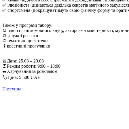
✅ ілюзіоніста (дізнаються декілька секретів магічного закулісся)
✅ спортсмена (покращуватимуть свою фізичну форму та братим
Також у програмі табору:
🔆 заняття англомовного клубу, акторської майстерності, музично
🔆 дружні розваги
🔆тематичні дискотеки
🔆креативні прогулянки
📅Дата: 25.03 – 29.03
⏰Режим роботи: 9:00 – 18:00
🥗Харчування за розкладом
🏷️Ціна: 5 500 UAH
Наступна