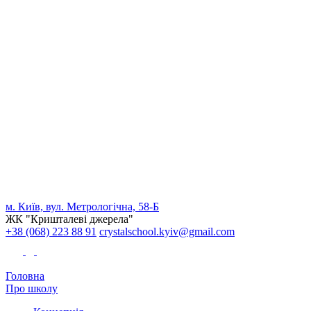
м. Київ, вул. Метрологічна, 58-Б
ЖК "Кришталеві джерела"
+38 (068) 223 88 91
crystalschool.kyiv@gmail.com
Головна
Про школу