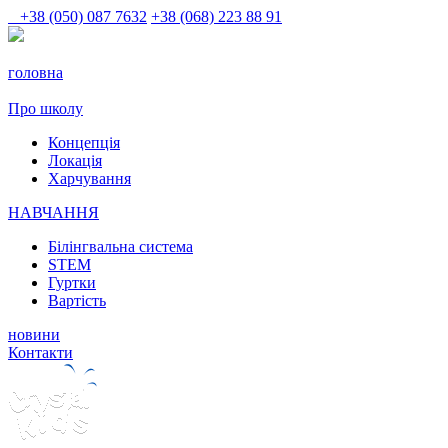
+38 (050) 087 7632
+38 (068) 223 88 91
головна
Про школу
Концепція
Локація
Харчування
НАВЧАННЯ
Білінгвальна система
STEM
Гуртки
Вартість
новини
Контакти