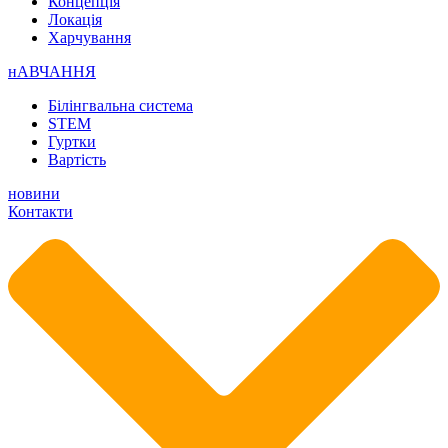
Концепція
Локація
Харчування
нАВЧАННЯ
Білінгвальна система
STEM
Гуртки
Вартість
новини
Контакти