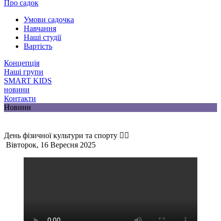
Про садок
Умови садочка
Навчання
Наші студії
Вартість
Концепція
Наші групи
SMART KIDS
новини
Контакти
Новини
День фізичної культури та спорту 🏃‍♀️
Вівторок, 16 Вересня 2025