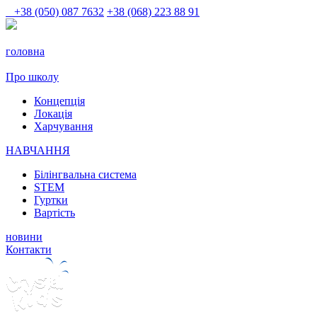
+38 (050) 087 7632
+38 (068) 223 88 91
головна
Про школу
Концепція
Локація
Харчування
НАВЧАННЯ
Білінгвальна система
STEM
Гуртки
Вартість
новини
Контакти