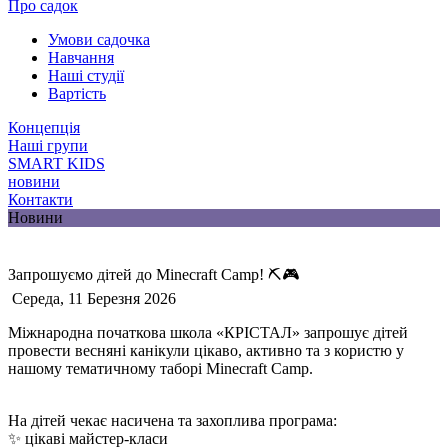
Про садок
Умови садочка
Навчання
Наші студії
Вартість
Концепція
Наші групи
SMART KIDS
новини
Контакти
Новини
Запрошуємо дітей до Minecraft Camp! ⛏️🎮
Середа, 11 Березня 2026
Міжнародна початкова школа «КРІСТАЛ» запрошує дітей
провести весняні канікули цікаво, активно та з користю у
нашому тематичному таборі Minecraft Camp.
На дітей чекає насичена та захоплива програма:
✨ цікаві майстер-класи