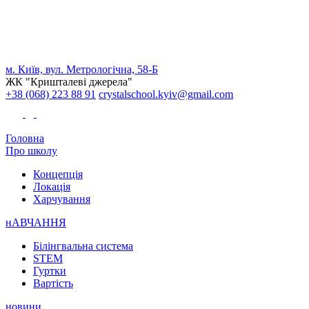
м. Київ, вул. Метрологічна, 58-Б
ЖК "Кришталеві джерела"
+38 (068) 223 88 91
crystalschool.kyiv@gmail.com
Головна
Про школу
Концепція
Локація
Харчування
нАВЧАННЯ
Білінгвальна система
STEM
Гуртки
Вартість
новини