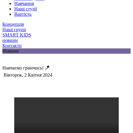
Навчання
Наші студії
Вартість
Концепція
Наші групи
SMART KIDS
новини
Контакти
Новини
Навчаємо граючись! 🪁
Вівторок, 2 Квітня 2024