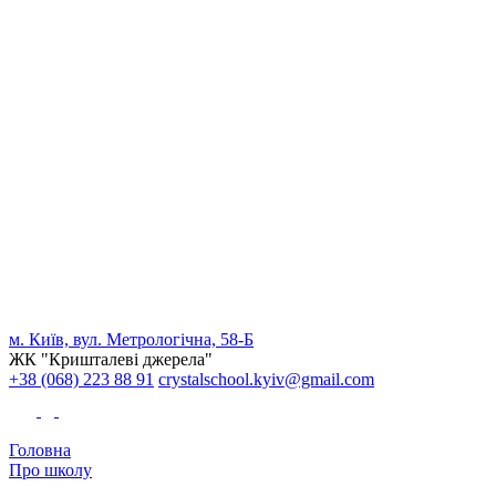
м. Київ, вул. Метрологічна, 58-Б
ЖК "Кришталеві джерела"
+38 (068) 223 88 91
crystalschool.kyiv@gmail.com
Головна
Про школу