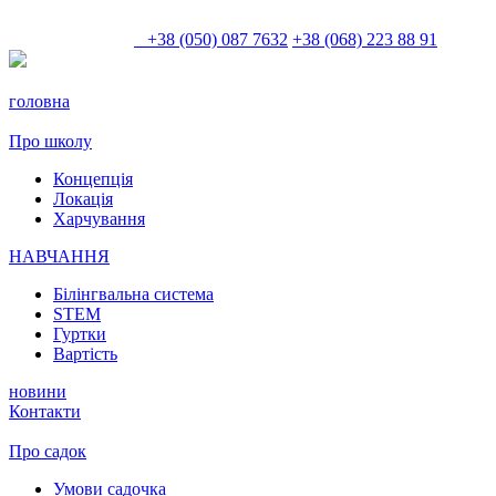
+38 (050) 087 7632
+38 (068) 223 88 91
головна
Про школу
Концепція
Локація
Харчування
НАВЧАННЯ
Білінгвальна система
STEM
Гуртки
Вартість
новини
Контакти
Про садок
Умови садочка