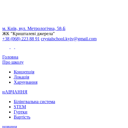
м. Київ, вул. Метрологічна, 58-Б
ЖК "Кришталеві джерела"
+38 (068) 223 88 91
crystalschool.kyiv@gmail.com
Головна
Про школу
Концепція
Локація
Харчування
нАВЧАННЯ
Білінгвальна система
STEM
Гуртки
Вартість
новини