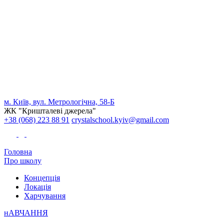
м. Київ, вул. Метрологічна, 58-Б
ЖК "Кришталеві джерела"
+38 (068) 223 88 91
crystalschool.kyiv@gmail.com
Головна
Про школу
Концепція
Локація
Харчування
нАВЧАННЯ