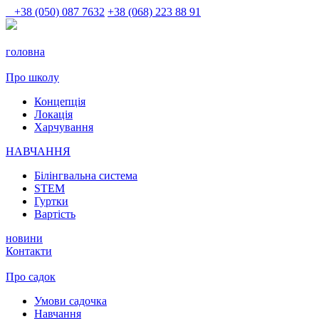
+38 (050) 087 7632
+38 (068) 223 88 91
головна
Про школу
Концепція
Локація
Харчування
НАВЧАННЯ
Білінгвальна система
STEM
Гуртки
Вартість
новини
Контакти
Про садок
Умови садочка
Навчання