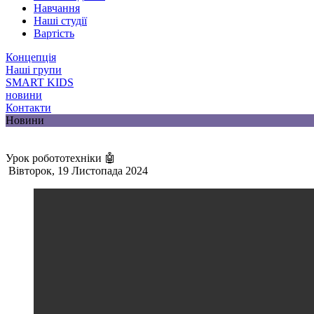
Навчання
Наші студії
Вартість
Концепція
Наші групи
SMART KIDS
новини
Контакти
Новини
Урок робототехніки 🤖
Вівторок, 19 Листопада 2024