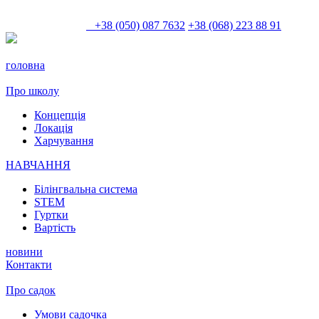
+38 (050) 087 7632
+38 (068) 223 88 91
головна
Про школу
Концепція
Локація
Харчування
НАВЧАННЯ
Білінгвальна система
STEM
Гуртки
Вартість
новини
Контакти
Про садок
Умови садочка