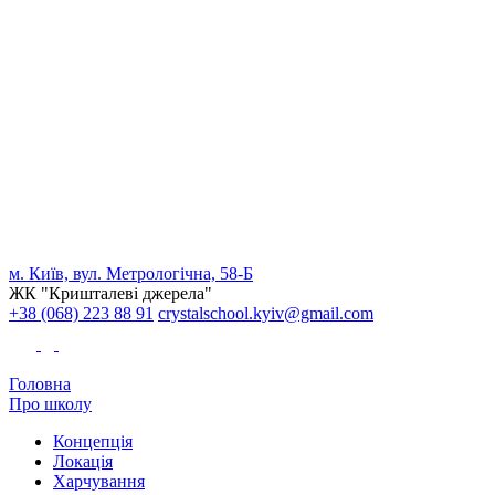
м. Київ, вул. Метрологічна, 58-Б
ЖК "Кришталеві джерела"
+38 (068) 223 88 91
crystalschool.kyiv@gmail.com
Головна
Про школу
Концепція
Локація
Харчування