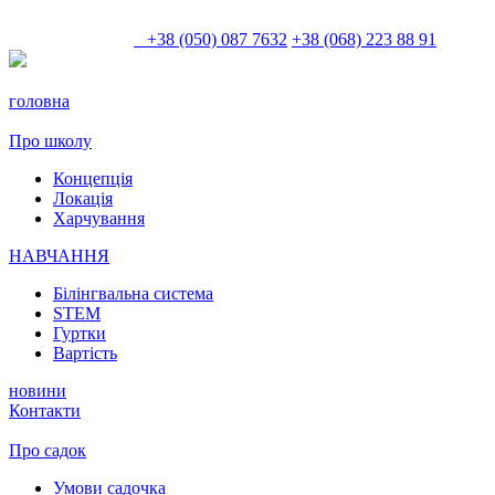
+38 (050) 087 7632
+38 (068) 223 88 91
головна
Про школу
Концепція
Локація
Харчування
НАВЧАННЯ
Білінгвальна система
STEM
Гуртки
Вартість
новини
Контакти
Про садок
Умови садочка