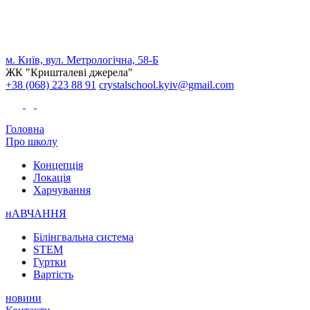
м. Київ, вул. Метрологічна, 58-Б
ЖК "Кришталеві джерела"
+38 (068) 223 88 91
crystalschool.kyiv@gmail.com
Головна
Про школу
Концепція
Локація
Харчування
нАВЧАННЯ
Білінгвальна система
STEM
Гуртки
Вартість
новини