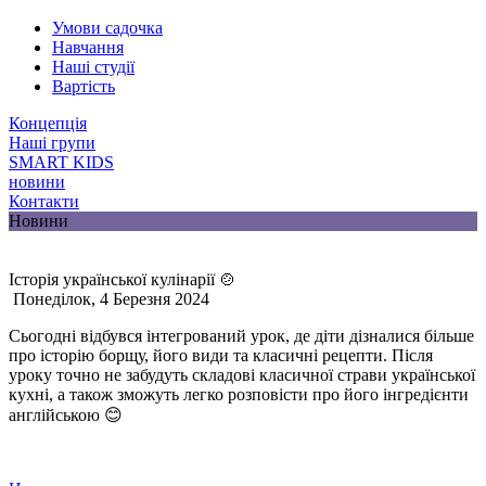
Умови садочка
Навчання
Наші студії
Вартість
Концепція
Наші групи
SMART KIDS
новини
Контакти
Новини
Історія української кулінарії 🍲
Понеділок, 4 Березня 2024
Сьогодні відбувся інтегрований урок, де діти дізналися більше
про історію борщу, його види та класичні рецепти. Після
уроку точно не забудуть складові класичної страви української
кухні, а також зможуть легко розповісти про його інгредієнти
англійською 😊