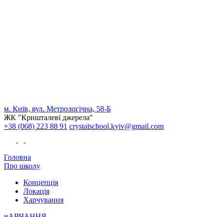
м. Київ, вул. Метрологічна, 58-Б
ЖК "Кришталеві джерела"
+38 (068) 223 88 91
crystalschool.kyiv@gmail.com
Головна
Про школу
Концепція
Локація
Харчування
нАВЧАННЯ