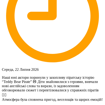
Середа, 22 Липня 2026
Наші юні актори поринули у захопливу піратську історію
“Teddy Bear Pirate” 🧸 Діти знайомилися з героями, вивчали
нові англійські слова та вирази, із задоволенням
обговорювали сюжет і перевтілювалися у справжніх піратів
🏴‍☠️
Атмосфера була сповнена пригод, веселощів та щирих емоцій!