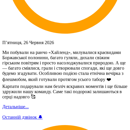
П’ятниця, 26 Червня 2026
Ми побували на ранчо «Хайленд», милувалися краєвидами
Боржавської полонини, багато гуляли, дихали свіжим
гірським повітрям і просто насолоджувалися природою. А ще
— багато сміялися, грали і створювали спогади, які ще довго
будемо згадувати. Особливою подією стала етнічна вечірка з
флешмобом, який готували протягом усього табору ❤️
Карпати подарували нам безліч яскравих моментів і ще більше
здружили нашу команду. Саме такі подорожі залишаються в
серці надовго 🥰
Детальніше...
Останній дзвінок 🔔