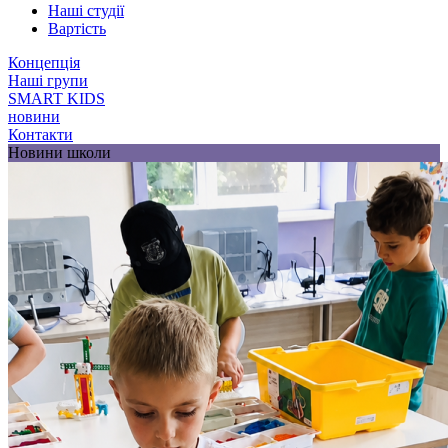
Наші студії
Вартість
Концепція
Наші групи
SMART KIDS
новини
Контакти
Новини школи