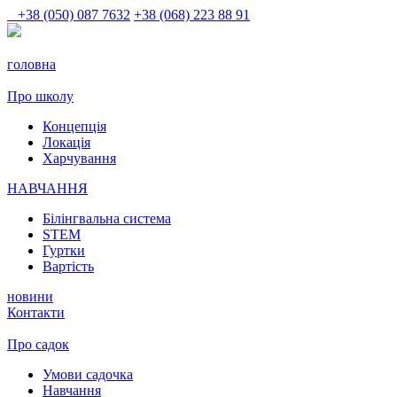
+38 (050) 087 7632
+38 (068) 223 88 91
головна
Про школу
Концепція
Локація
Харчування
НАВЧАННЯ
Білінгвальна система
STEM
Гуртки
Вартість
новини
Контакти
Про садок
Умови садочка
Навчання