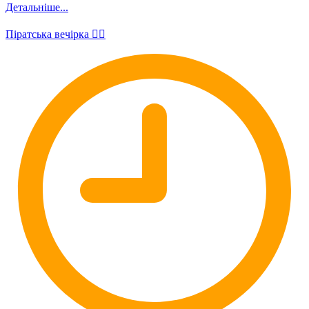
Детальніше...
Піратська вечірка 🏴‍☠️