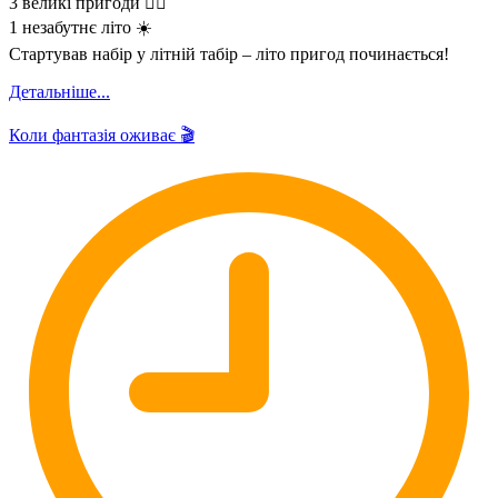
3 великі пригоди 🏴‍☠️
1 незабутнє літо ☀️
Стартував набір у літній табір – літо пригод починається!
Детальніше...
Коли фантазія оживає 🎬